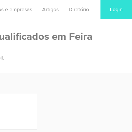
ios e empresas
Artigos
Diretório
Login
ualificados em Feira
il.