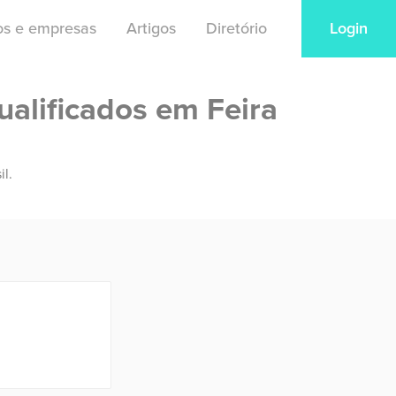
ios e empresas
Artigos
Diretório
Login
ualificados em Feira
il.