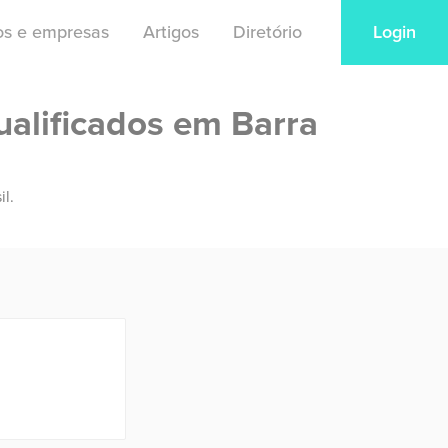
ios e empresas
Artigos
Diretório
Login
ualificados em Barra
il.