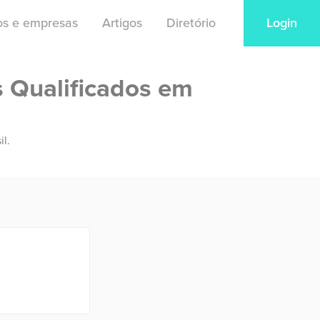
ios e empresas
Artigos
Diretório
Login
s Qualificados em
il.