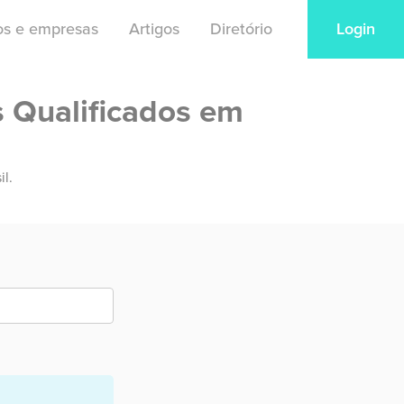
ios e empresas
Artigos
Diretório
Login
s Qualificados em
il.