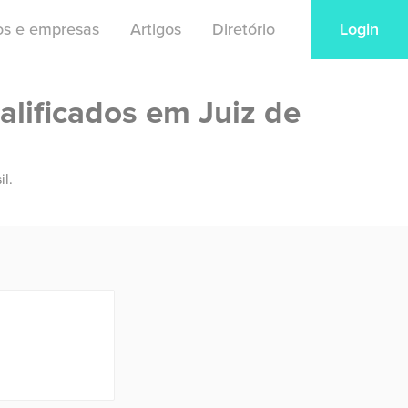
ios e empresas
Artigos
Diretório
Login
alificados em Juiz de
il.