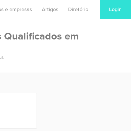
ios e empresas
Artigos
Diretório
Login
s Qualificados em
il.