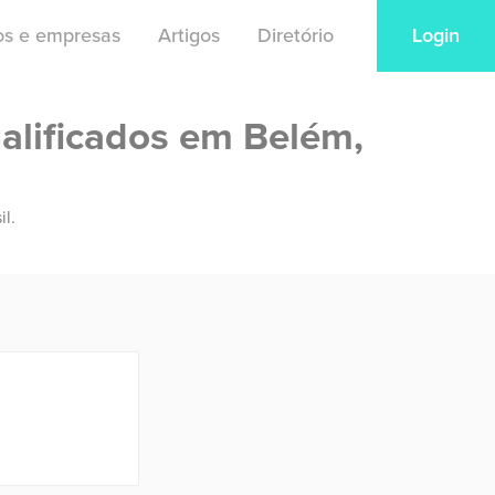
ios e empresas
Artigos
Diretório
Login
alificados em Belém,
il.