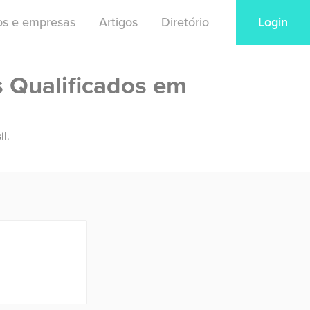
ios e empresas
Artigos
Diretório
Login
s Qualificados em
il.