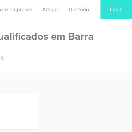
ios e empresas
Artigos
Diretório
Login
ualificados em Barra
il.