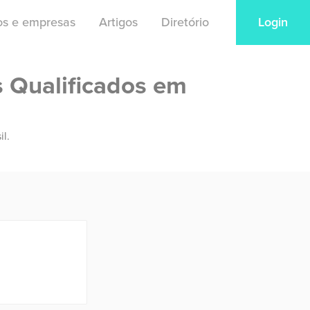
ios e empresas
Artigos
Diretório
Login
s Qualificados em
il.