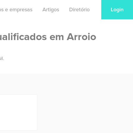
ios e empresas
Artigos
Diretório
Login
alificados em Arroio
il.