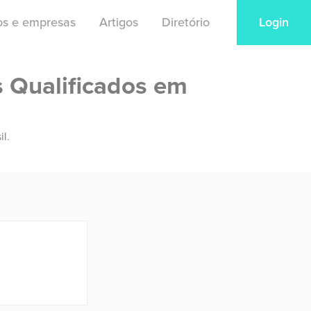
ios e empresas
Artigos
Diretório
Login
s Qualificados em
il.