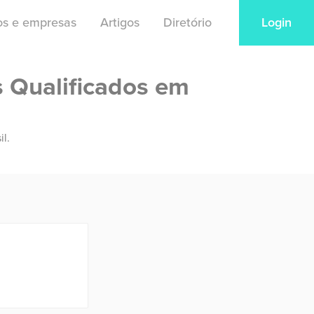
ios e empresas
Artigos
Diretório
Login
s Qualificados em
il.