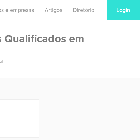
ios e empresas
Artigos
Diretório
Login
s Qualificados em
il.