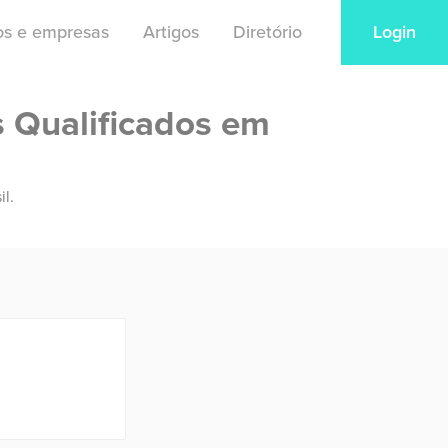
ios e empresas
Artigos
Diretório
Login
s Qualificados em
il.