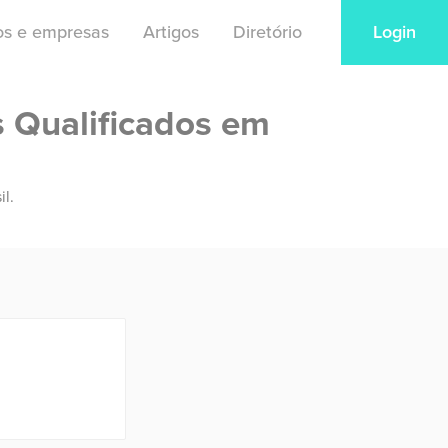
ios e empresas
Artigos
Diretório
Login
s Qualificados em
il.