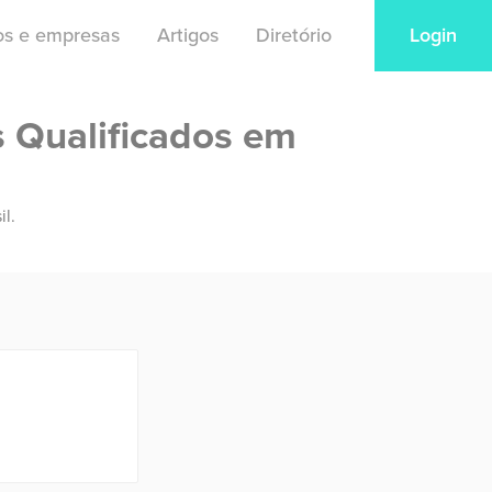
ios e empresas
Artigos
Diretório
Login
s Qualificados em
il.