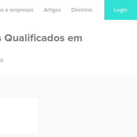
ios e empresas
Artigos
Diretório
Login
s Qualificados em
il.