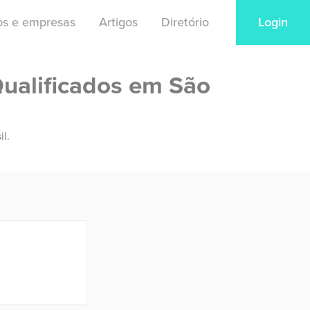
ios e empresas
Artigos
Diretório
Login
Qualificados em São
il.