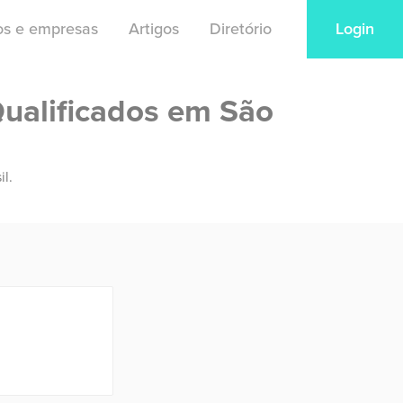
ios e empresas
Artigos
Diretório
Login
Qualificados em São
il.